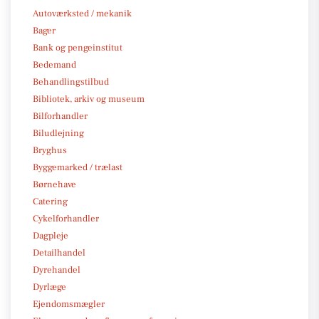
Autoværksted / mekanik
Bager
Bank og pengeinstitut
Bedemand
Behandlingstilbud
Bibliotek, arkiv og museum
Bilforhandler
Biludlejning
Bryghus
Byggemarked / trælast
Børnehave
Catering
Cykelforhandler
Dagpleje
Detailhandel
Dyrehandel
Dyrlæge
Ejendomsmægler