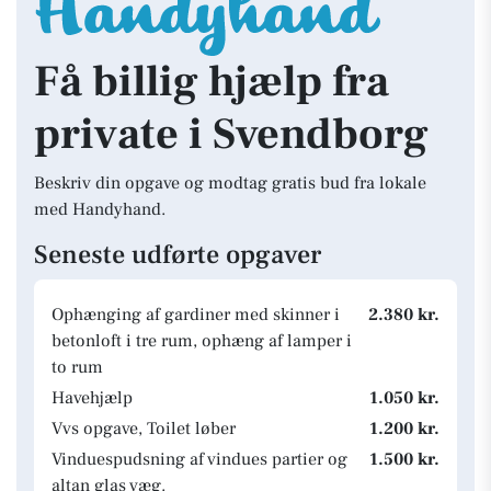
Få billig hjælp fra
private i Svendborg
Beskriv din opgave og modtag gratis bud fra lokale
med Handyhand.
Seneste udførte opgaver
Ophænging af gardiner med skinner i
2.380 kr.
betonloft i tre rum, ophæng af lamper i
to rum
Havehjælp
1.050 kr.
Vvs opgave, Toilet løber
1.200 kr.
Vinduespudsning af vindues partier og
1.500 kr.
altan glas væg.