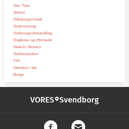
Taxi / Taxa
Tømrer
Udlejningselskab
Undervisning
Undervognsbehandling
Ungdoms- og efterskole
Vaskeri / Renseri
Vinduespudser
VVS
Værtshus / bar
Øvrige
VORES
Svendborg