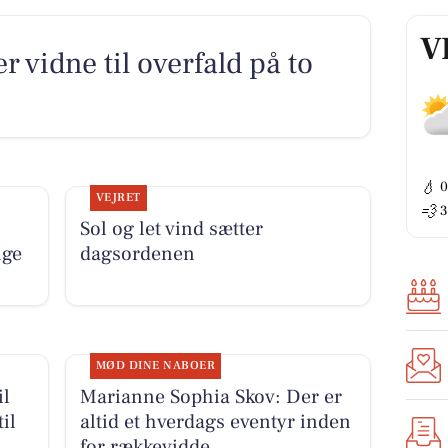
V
er vidne til overfald på to
💧
VEJRET
💨
3
Sol og let vind sætter
ige
dagsordenen
MØD DINE NABOER
il
Marianne Sophia Skov: Der er
il
altid et hverdags eventyr inden
for rækkevidde