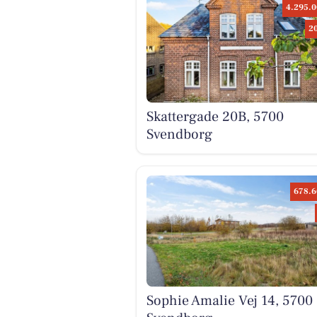
4.295.0
2
Skattergade 20B, 5700
Svendborg
678.6
Sophie Amalie Vej 14, 5700