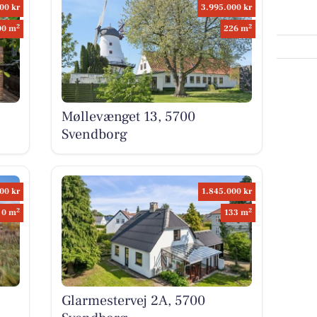
00 kr
3.995.000 kr
2
2
00 m
226 m
Møllevænget 13, 5700
Svendborg
00 kr
1.845.000 kr
2
2
0 m
133 m
Glarmestervej 2A, 5700