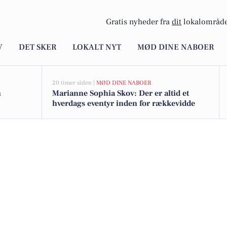
Gratis nyheder fra
dit
lokalområde
V
DET SKER
LOKALT NYT
MØD DINE NABOER
20 timer siden |
MØD DINE NABOER
n
Marianne Sophia Skov: Der er altid et
hverdags eventyr inden for rækkevidde