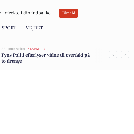
 -
direkte i din indbakke
Tilmeld
SPORT
VEJRET
22 timer siden |
ALARM112
07-08-2026 10:55
‹
›
Fyns Politi efterlyser vidne til overfald på
Savner du ny
to drenge
ledige still