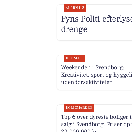
ALARM112
Fyns Politi efterlys
drenge
DET SKER
Weekenden i Svendborg:
Kreativitet, sport og hyggel
udendørsaktiviteter
BOLIGMARKED
Top 6 over dyreste boliger t
salg i Svendborg. Priser op t
22.000.000 kr