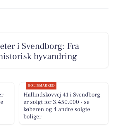
eter i Svendborg: Fra
historisk byvandring
BOLIGMARKED
er
Hallindskovvej 41 i Svendborg
le
er solgt for 3.450.000 - se
køberen og 4 andre solgte
boliger