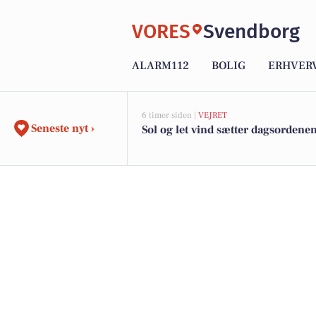
VORES
Svendborg
ALARM112
BOLIG
ERHVER
6 timer siden |
VEJRET
Seneste nyt ›
Sol og let vind sætter dagsordene