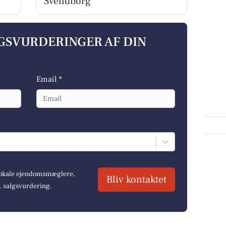
Svendborg
LGSVURDERINGER AF DIN
Email *
 lokale ejendomsmæglere,
Bliv kontaktet
r. salgsvurdering.