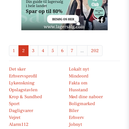
1
2
3
4
5
6
7
...
202
Det sker
Lokalt nyt
Erhvervsprofil
Mindeord
Lykønskning
Fakta om
Opslagstavlen
Husstand
Krop & Sundhed
Mød dine naboer
Sport
Boligmarked
Dagligvarer
Biler
Vejret
Erhverv
Alarm112
Jobnyt