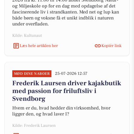
2026 fra kl. 11.00 til 14.00 åbner Svendborg Natur-
og Miljøskole op for en dag med opdagelse af det
fascinerende liv i strandkanten. Med net og lup kan
både børn og voksne få et unikt indblik i naturen
under overfladen.
Kilde: Kultunaut
Læs hele artiklen her
Kopiér link
25-07-2026 12:57
MØD DINE NABOER
Frederik Laursen driver kajakbutik
med passion for friluftsliv i
Svendborg
Hvem er du, hvad hedder din virksomhed, hvor
ligger den, og hvad laver I?
Kilde: Frederik Laursen