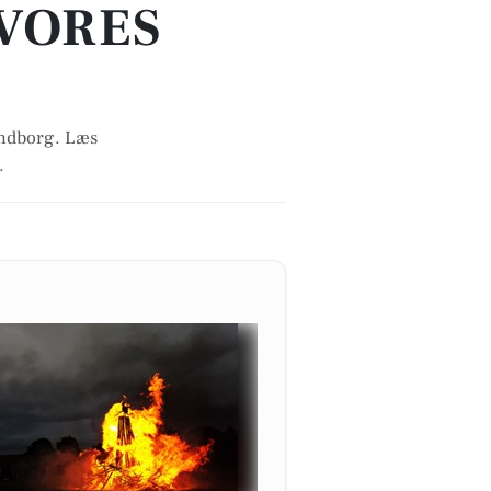
 VORES
endborg. Læs
.