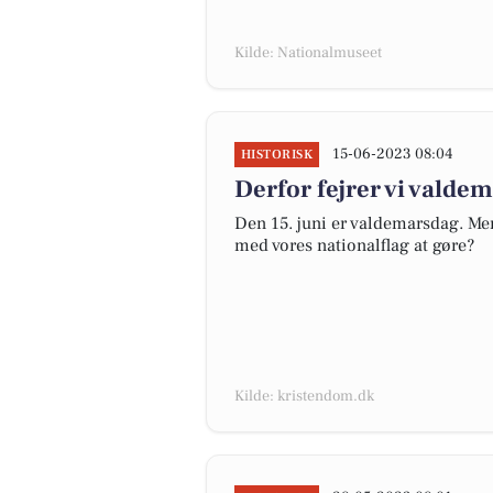
Kilde: Nationalmuseet
15-06-2023 08:04
HISTORISK
Derfor fejrer vi valde
Den 15. juni er valdemarsdag. Men
med vores nationalflag at gøre?
Kilde: kristendom.dk