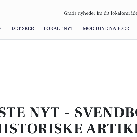
Gratis nyheder fra
dit
lokalområde
V
DET SKER
LOKALT NYT
MØD DINE NABOER
STE NYT - SVENDB
ISTORISKE ARTIK