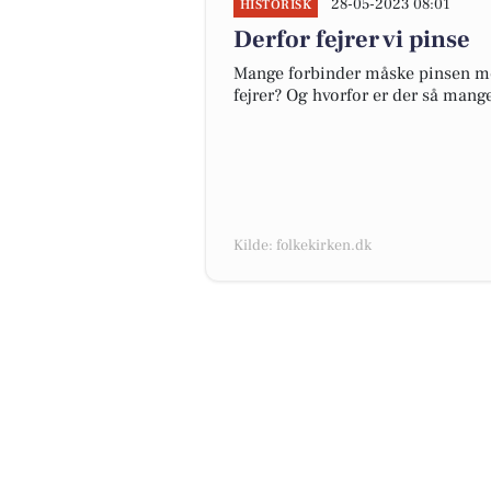
28-05-2023 08:01
HISTORISK
Derfor fejrer vi pinse
Mange forbinder måske pinsen med
fejrer? Og hvorfor er der så mange
Kilde: folkekirken.dk