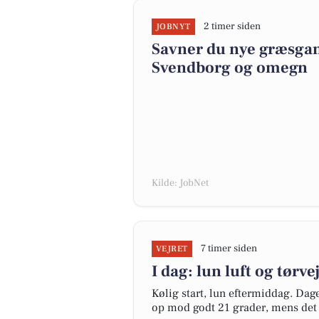
2 timer siden
JOBNYT
Savner du nye græsgange
Svendborg og omegn
Kilde: JobNet
7 timer siden
VEJRET
I dag: lun luft og tørve
Kølig start, lun eftermiddag. Da
op mod godt 21 grader, mens det 