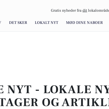
Gratis nyheder fra
dit
lokalområde
V
DET SKER
LOKALT NYT
MØD DINE NABOER
E NYT - LOKALE N
TAGER OG ARTIKL