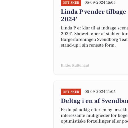
05-09-2024 15:05
DET SKER
Linda P vender tilbage
2024'
Linda P er klar til at indtage sce
2024'. Showet løber af stablen to
Borgerforeningen Svendborg Teate
stand-up i sin reneste form.
Kilde: Kultunaut
05-09-2024 11:05
DET SKER
Deltag i en af Svendb
Er du på udkig efter en ny læseklu
interessante muligheder for bogel
optimistiske fortællinger eller po