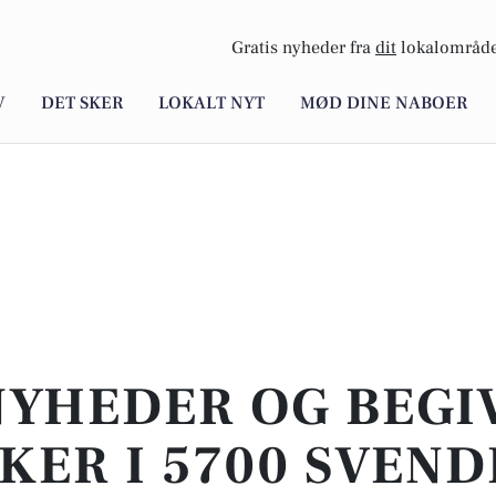
Gratis nyheder fra
dit
lokalområde
V
DET SKER
LOKALT NYT
MØD DINE NABOER
NYHEDER OG BEG
KER I 5700 SVEN