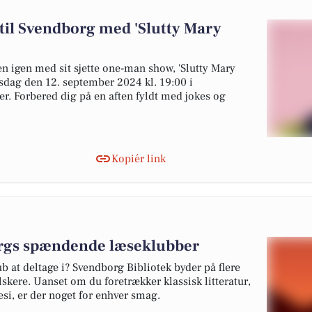
 til Svendborg med 'Slutty Mary
nen igen med sit sjette one-man show, 'Slutty Mary
rsdag den 12. september 2024 kl. 19:00 i
r. Forbered dig på en aften fyldt med jokes og
Kopiér link
orgs spændende læseklubber
b at deltage i? Svendborg Bibliotek byder på flere
skere. Uanset om du foretrækker klassisk litteratur,
esi, er der noget for enhver smag.