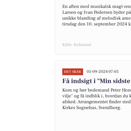
En aften med musikalsk magi ven
Larsen og Ivan Pedersen byder p
unikke blanding af melodisk ame
tirsdag den 10. september 2024 kl
Kilde: Kultunaut
05-09-2024 07:05
DET SKER
Få indsigt i "Min sids
Kom og hør bedemand Peter Honore
vilje" og få indblik i, hvordan du
afsked. Arrangementet finder sted
Kirkes Sognehus, Svendborg.