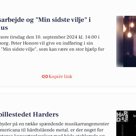
rbejde og "Min sidste vilje" i
hus
e tirsdag den 10. september 2024 kl. 14:00 i
rg. Peter Honore vil give en indføring i sin
in sidste vilje", som kan være en stor hjælp for
Kopiér link
pillestedet Harders
g byder på en række spændende musikarrangementer
ericana til hårdtslående metal, er der noget for