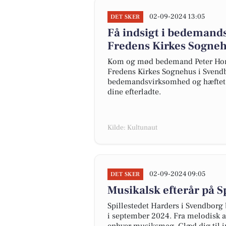
02-09-2024 13:05
DET SKER
Få indsigt i bedemandsa
Fredens Kirkes Sogne
Kom og mød bedemand Peter Honor
Fredens Kirkes Sognehus i Svendbo
bedemandsvirksomhed og hæftet "M
dine efterladte.
Kilde: Kultunaut
02-09-2024 09:05
DET SKER
Musikalsk efterår på S
Spillestedet Harders i Svendbor
i september 2024. Fra melodisk am