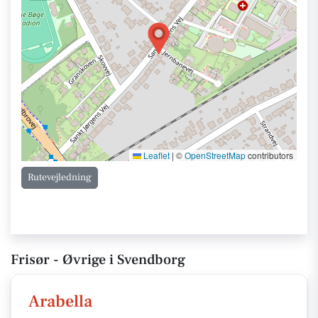
Leaflet
|
©
OpenStreetMap
contributors
Rutevejledning
Frisør - Øvrige i Svendborg
Arabella