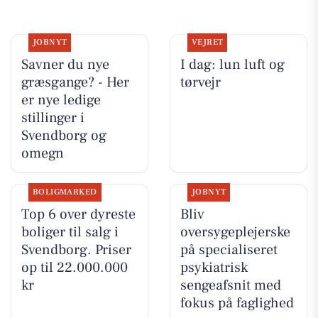
JOBNYT
VEJRET
Savner du nye
I dag: lun luft og
græsgange? - Her
tørvejr
er nye ledige
stillinger i
Svendborg og
omegn
BOLIGMARKED
JOBNYT
Top 6 over dyreste
Bliv
boliger til salg i
oversygeplejerske
Svendborg. Priser
på specialiseret
op til 22.000.000
psykiatrisk
kr
sengeafsnit med
fokus på faglighed