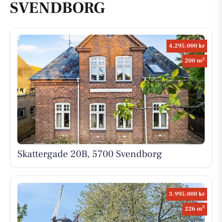
SVENDBORG
4.295.000 kr
2
200 m
Skattergade 20B, 5700 Svendborg
3.995.000 kr
2
226 m