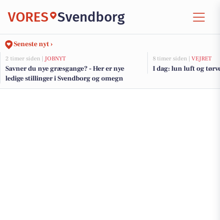
VORES
Svendborg
Seneste nyt ›
2 timer siden |
JOBNYT
8 timer siden |
VEJRET
Savner du nye græsgange? - Her er nye
I dag: lun luft og tørv
ledige stillinger i Svendborg og omegn