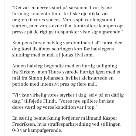
"Det var en nervøs start på sæsonen, hvor fysisk
form og koncentration i kritiske øjeblikke var
nøglen til vores succes. Vores spil var langsomt i
starten, men vores evne til at kontrollere kampen og
presse på de rigtige tidspunkter viste sig afgørende."
Kampens første halvleg var domineret af Thurø, der
dog først fik åbnet scoringen kort før halvlegens
slutning med et mål af Jonas Hvilsom.
Anden halvleg begyndte med en hurtig udligning
fra Kirkeby, men Thurø svarede hurtigt igen med et
mål fra Simon Johansen, hvilket kickstartede en
periode med intensivt pres og flere mål.
"Vi viste virkelig vores styrker i dag, selv på en dårlig
dag," tilføjede Flindt. "Vores nye spillere beviste
deres værd og vores kondition var i top."
En særlig bemærkning fortjener målmand Kasper
Fredriksen, hvis straffesparksredning ved stillingen
0-0 var kampafgørende.