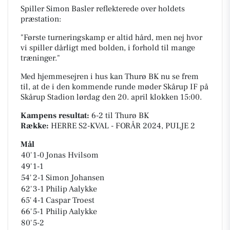
Spiller Simon Basler reflekterede over holdets
præstation:
"Første turneringskamp er altid hård, men nej hvor
vi spiller dårligt med bolden, i forhold til mange
træninger."
Med hjemmesejren i hus kan Thurø BK nu se frem
til, at de i den kommende runde møder Skårup IF på
Skårup Stadion
lørdag den 20. april klokken 15:00.
Kampens resultat:
6-2
til Thurø BK
Række:
HERRE S2-KVAL - FORÅR 2024, PULJE 2
Mål
40'
1-0
Jonas Hvilsom
49'
1-1
54'
2-1
Simon Johansen
62'
3-1
Philip Aalykke
65'
4-1
Caspar Troest
66'
5-1
Philip Aalykke
80'
5-2