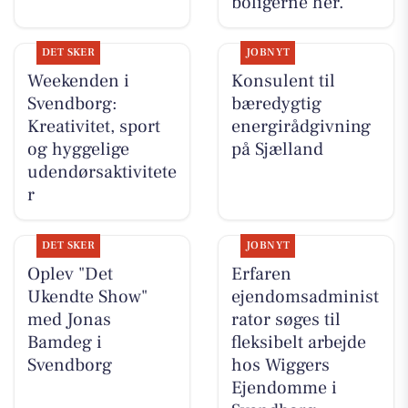
boligerne her.
DET SKER
JOBNYT
Weekenden i
Konsulent til
Svendborg:
bæredygtig
Kreativitet, sport
energirådgivning
og hyggelige
på Sjælland
udendørsaktivitete
r
DET SKER
JOBNYT
Oplev "Det
Erfaren
Ukendte Show"
ejendomsadminist
med Jonas
rator søges til
Bamdeg i
fleksibelt arbejde
Svendborg
hos Wiggers
Ejendomme i