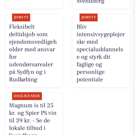
Svendborg
JOBNYT
JOBNYT
Fleksibelt
Bliv
deltidsjob som
intensivsygeplejer
ejendomsvedligeh
ske med
older med ansvar
specialuddannels
for
e og styrk dit
udendørsarealer
faglige og
på Sydfyn og i
personlige
Rudkøbing
potentiale
DAGLIGVARER
Magnum is til 25
kr. og Spier PS vin
til 39 kr. - Se de
lokale tilbud i