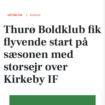
Thurø Boldklub fik flyvende start på sæsonen med storsejr over Kirke
ARTIKLER
Fodbold
Thurø Boldklub fik
flyvende start på
sæsonen med
storsejr over
Kirkeby IF