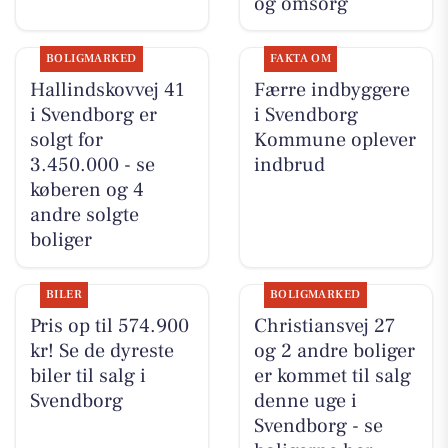
og omsorg
BOLIGMARKED
FAKTA OM
Hallindskovvej 41
Færre indbyggere
i Svendborg er
i Svendborg
solgt for
Kommune oplever
3.450.000 - se
indbrud
køberen og 4
andre solgte
boliger
BILER
BOLIGMARKED
Pris op til 574.900
Christiansvej 27
kr! Se de dyreste
og 2 andre boliger
biler til salg i
er kommet til salg
Svendborg
denne uge i
Svendborg - se