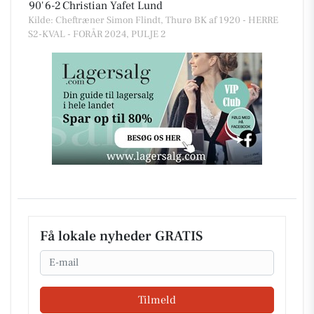
90'
6-2
Christian Yafet Lund
Kilde: Cheftræner Simon Flindt, Thurø BK af 1920 - HERRE
S2-KVAL - FORÅR 2024, PULJE 2
Få lokale nyheder GRATIS
Email
Tilmeld