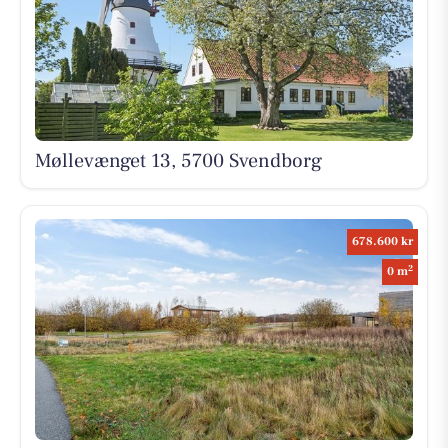
Møllevænget 13, 5700 Svendborg
678.600 kr
2
0 m