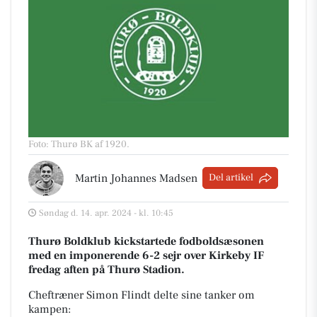
Foto: Thurø BK af 1920
.
Martin Johannes Madsen
Del artikel
Søndag d. 14. apr. 2024 - kl. 10:45
Thurø Boldklub kickstartede fodboldsæsonen
med en imponerende 6-2 sejr over Kirkeby IF
fredag aften på Thurø Stadion.
Cheftræner Simon Flindt delte sine tanker om
kampen: