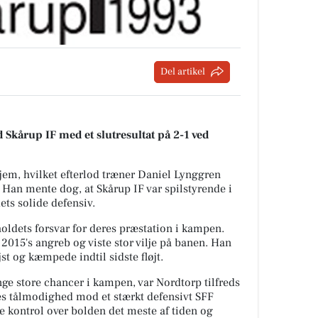
Del artikel
Skårup IF med et slutresultat på 2-1 ved
hjem, hvilket efterlod træner Daniel Lynggren
.
Han mente dog, at Skårup IF var spilstyrende i
ts solide defensiv.
ldets forsvar for deres præstation i kampen.
2015's angreb og viste stor vilje på banen. Han
t og kæmpede indtil sidste fløjt.
ge store chancer i kampen, var Nordtorp tilfreds
 tålmodighed mod et stærkt defensivt SFF
 kontrol over bolden det meste af tiden og