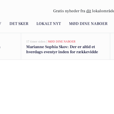
Gratis nyheder fra
dit
lokalområde
V
DET SKER
LOKALT NYT
MØD DINE NABOER
17 timer siden |
MØD DINE NABOER
n
Marianne Sophia Skov: Der er altid et
hverdags eventyr inden for rækkevidde