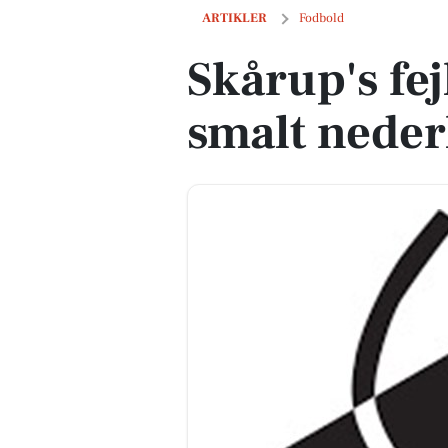
Skårup's fejl blev straffet i smalt neder
ARTIKLER
Fodbold
Skårup's fejl
smalt nederl