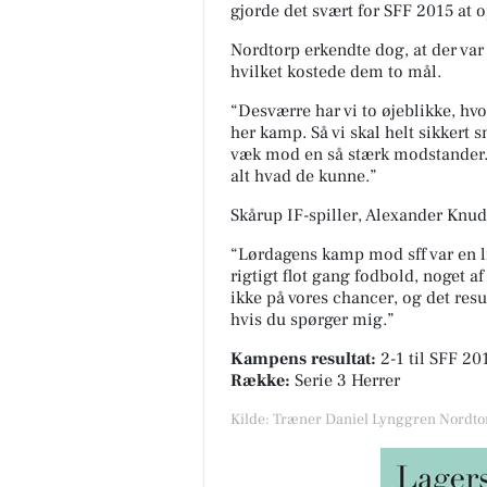
gjorde det svært for SFF 2015 at o
Nordtorp erkendte dog, at der var 
hvilket kostede dem to mål.
“Desværre har vi to øjeblikke, hvor
her kamp.
Så vi skal helt sikkert
væk mod en så stærk modstander. 
alt hvad de kunne.”
Skårup IF-spiller, Alexander Knud
“Lørdagens kamp mod sff var en li
rigtigt flot gang fodbold, noget a
ikke på vores chancer, og det resul
hvis du spørger mig.”
Kampens resultat:
2-1
til SFF 20
Række:
Serie 3 Herrer
Kilde: Træner Daniel Lynggren Nordtorp