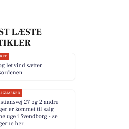
ST LÆSTE
TIKLER
JRET
og let vind sætter
sordenen
LIGMARKED
stiansvej 27 og 2 andre
ger er kommet til salg
e uge i Svendborg - se
gerne her.