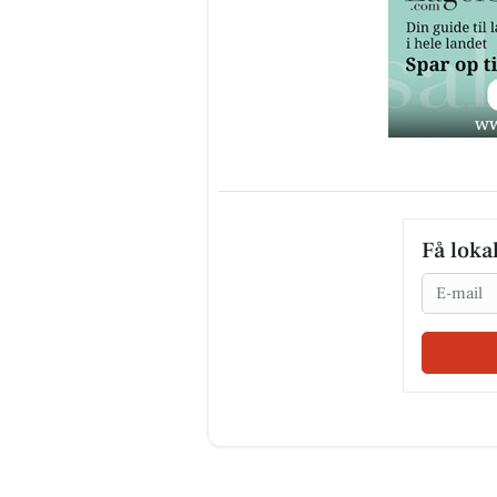
Få loka
Email