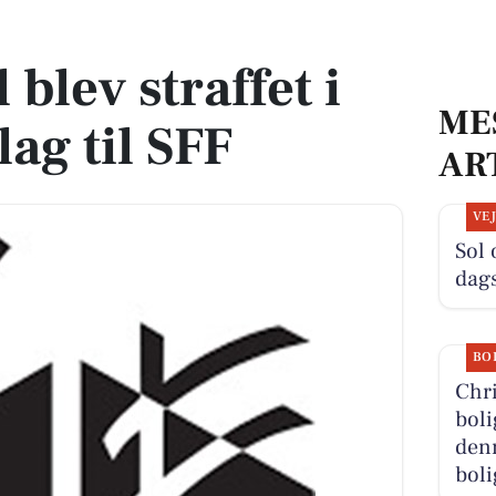
lag til SFF
 blev straffet i
ME
ag til SFF
AR
VE
Sol 
dag
BO
Chri
boli
denn
boli