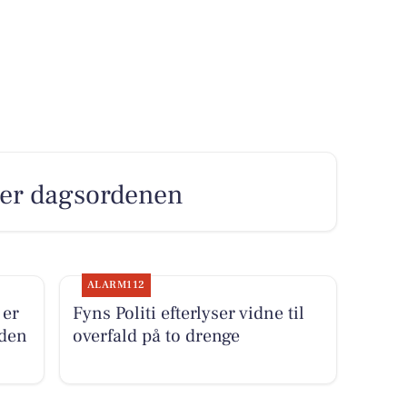
tter dagsordenen
ALARM112
 er
Fyns Politi efterlyser vidne til
nden
overfald på to drenge