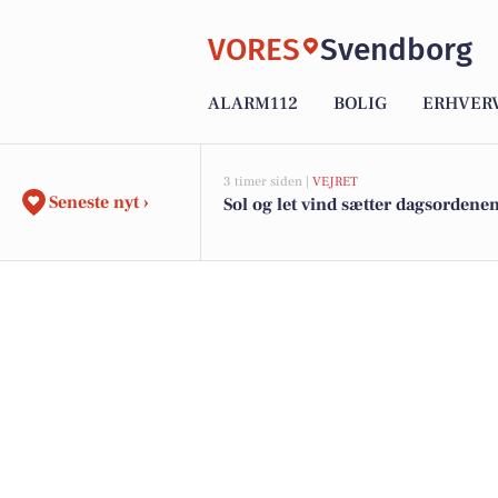
VORES
Svendborg
ALARM112
BOLIG
ERHVER
3 timer siden |
VEJRET
Seneste nyt ›
Sol og let vind sætter dagsordene