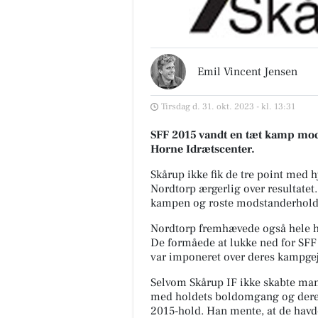
Emil Vincent Jensen
Tirsdag d. 31. okt. 2023 - kl. 13:31
SFF 2015 vandt en tæt kamp mod 
Horne Idrætscenter.
Skårup ikke fik de tre point med 
Nordtorp ærgerlig over resultatet
kampen og roste modstanderholde
Nordtorp fremhævede også hele ho
De formåede at lukke ned for SFF 
var imponeret over deres kampgejs
Selvom Skårup IF ikke skabte man
med holdets boldomgang og deres
2015-hold. Han mente, at de havde