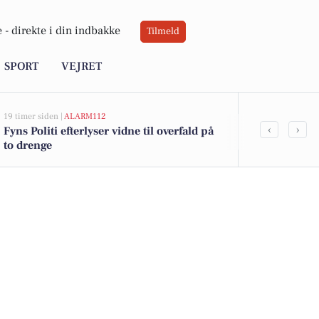
 -
direkte i din indbakke
Tilmeld
SPORT
VEJRET
19 timer siden |
ALARM112
21 timer siden |
‹
›
Fyns Politi efterlyser vidne til overfald på
Savner du ny
to drenge
ledige still