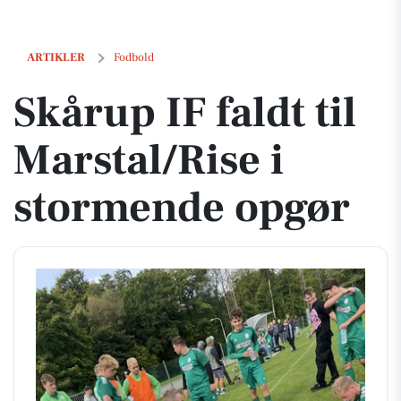
Skårup IF faldt til Marstal/Rise i stormende opgør
ARTIKLER
Fodbold
Skårup IF faldt til
Marstal/Rise i
stormende opgør