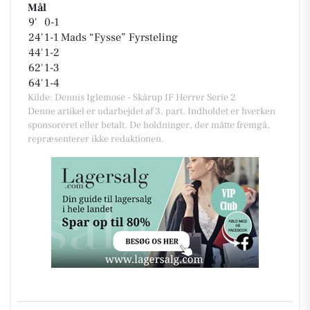
Mål
9'
0-1
24'
1-1
Mads “Fysse” Fyrsteling
44'
1-2
62'
1-3
64'
1-4
Kilde: Dennis Iglemose - Skårup IF Herrer Serie 2
Denne artikel er udarbejdet af 3. part. Indholdet er hverken
sponsoreret eller betalt. De holdninger, der måtte fremgå,
repræsenterer ikke redaktionen.