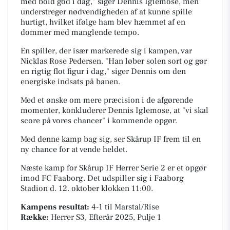
med bold god i dag," siger Dennis Iglemose, men
understreger nødvendigheden af at kunne spille
hurtigt, hvilket ifølge ham blev hæmmet af en
dommer med manglende tempo.
En spiller, der især markerede sig i kampen, var
Nicklas Rose Pedersen. "Han løber solen sort og gør
en rigtig flot figur i dag," siger Dennis om den
energiske indsats på banen.
Med et ønske om mere præcision i de afgørende
momenter, konkluderer Dennis Iglemose, at "vi skal
score på vores chancer" i kommende opgør.
Med denne kamp bag sig, ser Skårup IF frem til en
ny chance for at vende heldet.
Næste kamp for Skårup IF Herrer Serie 2 er et opgør
imod FC Faaborg. Det udspiller sig i
Faaborg
Stadion
d. 12. oktober klokken 11:00.
Kampens resultat:
4-1
til Marstal/Rise
Række:
Herrer S3, Efterår 2025, Pulje 1