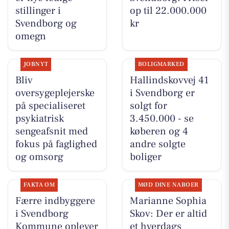
stillinger i
op til 22.000.000
Svendborg og
kr
omegn
JOBNYT
BOLIGMARKED
Bliv
Hallindskovvej 41
oversygeplejerske
i Svendborg er
på specialiseret
solgt for
psykiatrisk
3.450.000 - se
sengeafsnit med
køberen og 4
fokus på faglighed
andre solgte
og omsorg
boliger
FAKTA OM
MØD DINE NABOER
Færre indbyggere
Marianne Sophia
i Svendborg
Skov: Der er altid
Kommune oplever
et hverdags