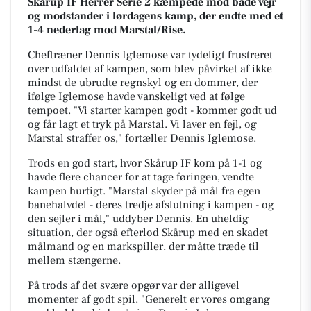
Skårup IF Herrer Serie 2 kæmpede mod både vejr
og modstander i lørdagens kamp, der endte med et
1-4 nederlag mod Marstal/Rise.
Cheftræner Dennis Iglemose var tydeligt frustreret
over udfaldet af kampen, som blev påvirket af ikke
mindst de ubrudte regnskyl og en dommer, der
ifølge Iglemose havde vanskeligt ved at følge
tempoet. "Vi starter kampen godt - kommer godt ud
og får lagt et tryk på Marstal. Vi laver en fejl, og
Marstal straffer os," fortæller Dennis Iglemose.
Trods en god start, hvor Skårup IF kom på 1-1 og
havde flere chancer for at tage føringen, vendte
kampen hurtigt. "Marstal skyder på mål fra egen
banehalvdel - deres tredje afslutning i kampen - og
den sejler i mål," uddyber Dennis. En uheldig
situation, der også efterlod Skårup med en skadet
målmand og en markspiller, der måtte træde til
mellem stængerne.
På trods af det svære opgør var der alligevel
momenter af godt spil. "Generelt er vores omgang