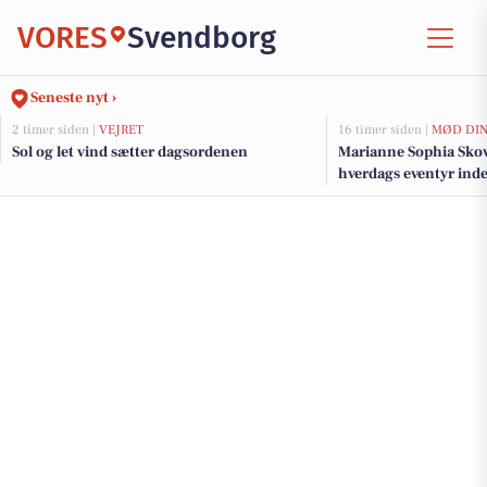
VORES
Svendborg
Seneste nyt ›
2 timer siden |
VEJRET
16 timer siden |
MØD DIN
Sol og let vind sætter dagsordenen
Marianne Sophia Skov:
hverdags eventyr ind