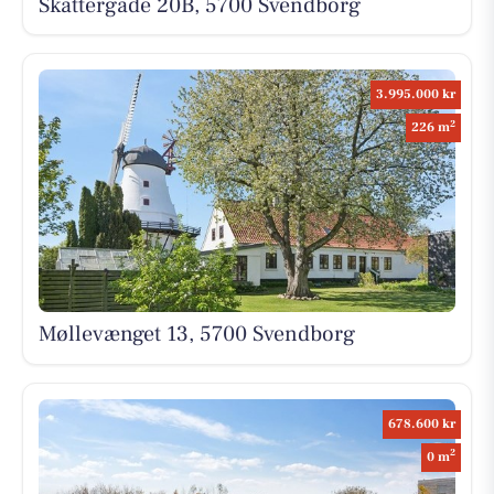
Skattergade 20B, 5700 Svendborg
3.995.000 kr
2
226 m
Møllevænget 13, 5700 Svendborg
678.600 kr
2
0 m