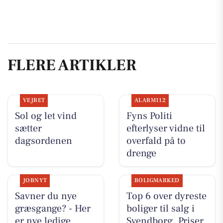
FLERE ARTIKLER
VEJRET
ALARM112
Sol og let vind
Fyns Politi
sætter
efterlyser vidne til
dagsordenen
overfald på to
drenge
JOBNYT
BOLIGMARKED
Savner du nye
Top 6 over dyreste
græsgange? - Her
boliger til salg i
er nye ledige
Svendborg. Priser