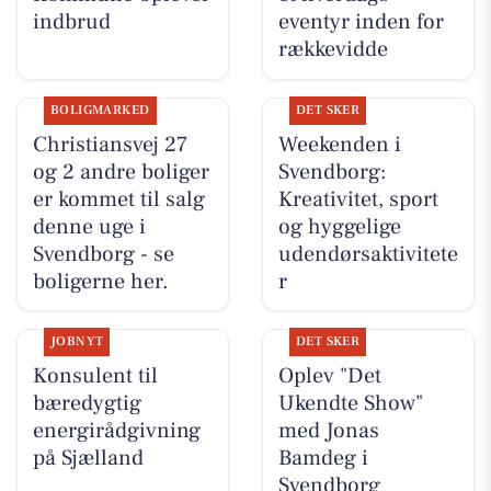
indbrud
eventyr inden for
rækkevidde
BOLIGMARKED
DET SKER
Christiansvej 27
Weekenden i
og 2 andre boliger
Svendborg:
er kommet til salg
Kreativitet, sport
denne uge i
og hyggelige
Svendborg - se
udendørsaktivitete
boligerne her.
r
JOBNYT
DET SKER
Konsulent til
Oplev "Det
bæredygtig
Ukendte Show"
energirådgivning
med Jonas
på Sjælland
Bamdeg i
Svendborg