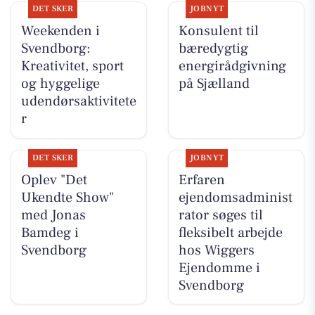
DET SKER
JOBNYT
Weekenden i
Konsulent til
Svendborg:
bæredygtig
Kreativitet, sport
energirådgivning
og hyggelige
på Sjælland
udendørsaktivitete
r
DET SKER
JOBNYT
Oplev "Det
Erfaren
Ukendte Show"
ejendomsadminist
med Jonas
rator søges til
Bamdeg i
fleksibelt arbejde
Svendborg
hos Wiggers
Ejendomme i
Svendborg