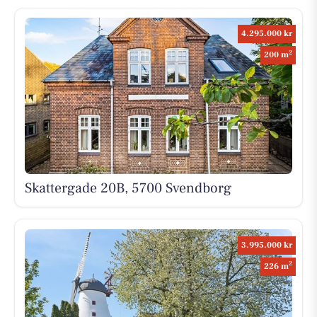
4.295.000 kr
2
200 m
Skattergade 20B, 5700 Svendborg
3.995.000 kr
2
226 m