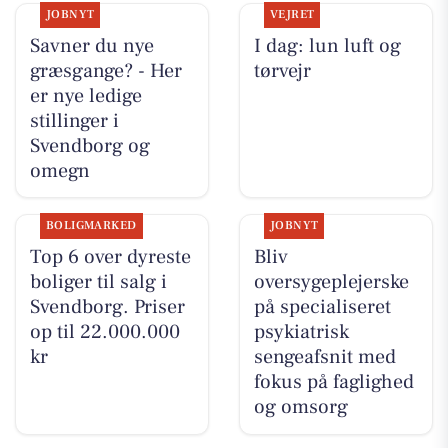
JOBNYT
VEJRET
Savner du nye
I dag: lun luft og
græsgange? - Her
tørvejr
er nye ledige
stillinger i
Svendborg og
omegn
BOLIGMARKED
JOBNYT
Top 6 over dyreste
Bliv
boliger til salg i
oversygeplejerske
Svendborg. Priser
på specialiseret
op til 22.000.000
psykiatrisk
kr
sengeafsnit med
fokus på faglighed
og omsorg