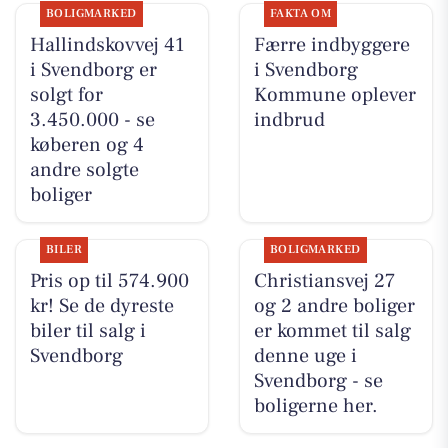
BOLIGMARKED
FAKTA OM
Hallindskovvej 41
Færre indbyggere
i Svendborg er
i Svendborg
solgt for
Kommune oplever
3.450.000 - se
indbrud
køberen og 4
andre solgte
boliger
BILER
BOLIGMARKED
Pris op til 574.900
Christiansvej 27
kr! Se de dyreste
og 2 andre boliger
biler til salg i
er kommet til salg
Svendborg
denne uge i
Svendborg - se
boligerne her.