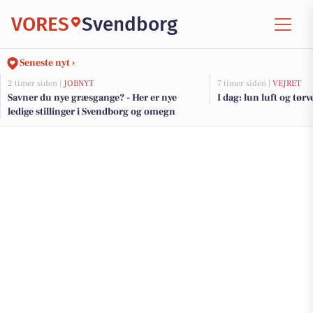
VORES
Svendborg
Seneste nyt ›
2 timer siden |
JOBNYT
7 timer siden |
VEJRET
Savner du nye græsgange? - Her er nye
I dag: lun luft og tørv
ledige stillinger i Svendborg og omegn