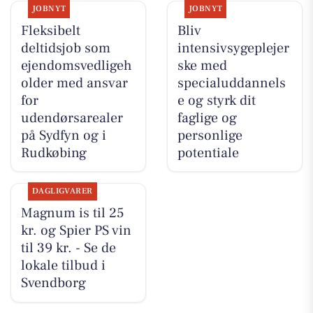
JOBNYT
JOBNYT
Fleksibelt
Bliv
deltidsjob som
intensivsygeplejer
ejendomsvedligeh
ske med
older med ansvar
specialuddannels
for
e og styrk dit
udendørsarealer
faglige og
på Sydfyn og i
personlige
Rudkøbing
potentiale
DAGLIGVARER
Magnum is til 25
kr. og Spier PS vin
til 39 kr. - Se de
lokale tilbud i
Svendborg