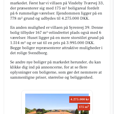
markedet. Først har vi villaen på Vindeby Tværvej 33,
der præsenterer sig med 175 m² boligareal fordelt
på 6 rummelige værelser. Ejendommen ligger på en
778 m² grund og udbydes til 4.275.000 DKK.
En anden mulighed er villaen på Syrenvej 39. Denne
bolig tilbyder 167 m² velindrettet plads også med 6
værelser. Huset ligger på en mere storstilet grund på
1.514 m² og er sat til en pris på 3.995.000 DKK.
Begge boliger repræsenterer attraktive muligheder i
det rolige Svendborg.
Se andre nye boliger på markedet herunder, du kan
klikke dig ind på annoncerne, for at se flere
oplysninger om boligerne, som gør det nemmere at
sammenligne priser, størrelse og beliggenhed.
4.275.000 kr
2
175 m