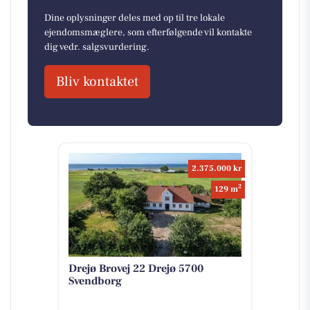
Dine oplysninger deles med op til tre lokale
ejendomsmæglere, som efterfølgende vil kontakte
dig vedr. salgsvurdering.
Bliv kontaktet
2.375.000 kr
2
129 m
Drejø Brovej 22 Drejø 5700
Svendborg