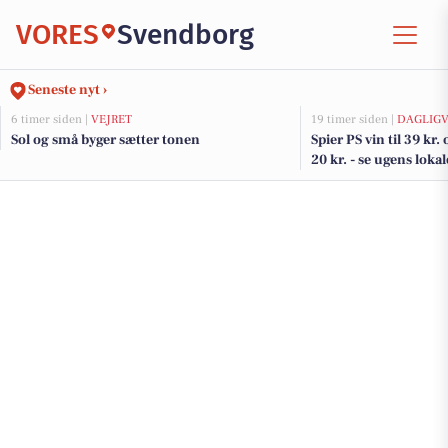
VORES
Svendborg
Seneste nyt ›
6 timer siden |
VEJRET
19 timer siden |
DAGLIGV
Sol og små byger sætter tonen
Spier PS vin til 39 kr.
20 kr. - se ugens lokal