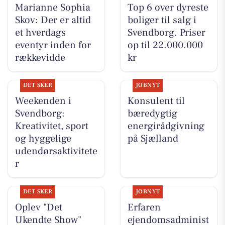
Marianne Sophia
Top 6 over dyreste
Skov: Der er altid
boliger til salg i
et hverdags
Svendborg. Priser
eventyr inden for
op til 22.000.000
rækkevidde
kr
DET SKER
JOBNYT
Weekenden i
Konsulent til
Svendborg:
bæredygtig
Kreativitet, sport
energirådgivning
og hyggelige
på Sjælland
udendørsaktivitete
r
DET SKER
JOBNYT
Oplev "Det
Erfaren
Ukendte Show"
ejendomsadminist