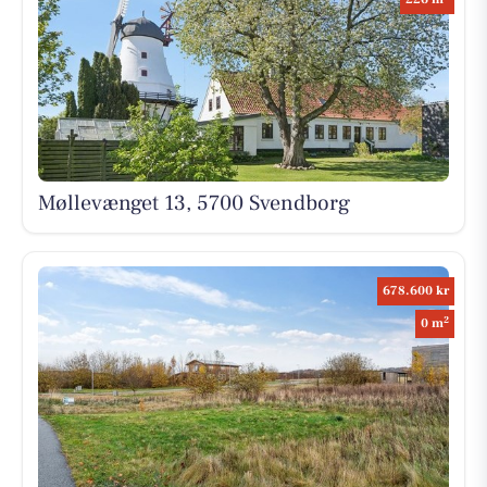
Møllevænget 13, 5700 Svendborg
678.600 kr
2
0 m