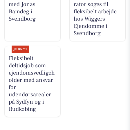
med Jonas
rator søges til
Bamdeg i
fleksibelt arbejde
Svendborg
hos Wiggers
Ejendomme i
Svendborg
JOBNYT
Fleksibelt
deltidsjob som
ejendomsvedligeh
older med ansvar
for
udendørsarealer
på Sydfyn og i
Rudkøbing