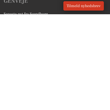
GENVEJE
Tilmeld nyhedsbrev
Seneste nyt fra Svendborg
Vores lokale erhverv
Kalenderen for Svendborg
Fakta om Svendborg
Erhvervsartikler
Svendborg Kommune
Få en gratis salgsvurdering
Sponsoreret indhold
Vores Digital © 2026
Kontakt VORES Digital
CVR: 41179082