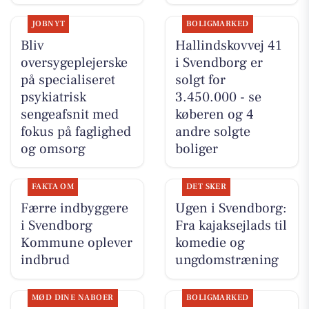
JOBNYT
BOLIGMARKED
Bliv
Hallindskovvej 41
oversygeplejerske
i Svendborg er
på specialiseret
solgt for
psykiatrisk
3.450.000 - se
sengeafsnit med
køberen og 4
fokus på faglighed
andre solgte
og omsorg
boliger
FAKTA OM
DET SKER
Færre indbyggere
Ugen i Svendborg:
i Svendborg
Fra kajaksejlads til
Kommune oplever
komedie og
indbrud
ungdomstræning
MØD DINE NABOER
BOLIGMARKED