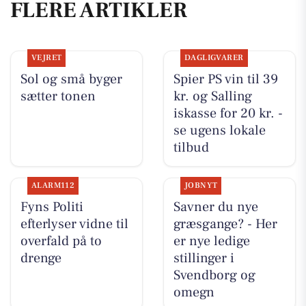
FLERE ARTIKLER
VEJRET
DAGLIGVARER
Sol og små byger
Spier PS vin til 39
sætter tonen
kr. og Salling
iskasse for 20 kr. -
se ugens lokale
tilbud
ALARM112
JOBNYT
Fyns Politi
Savner du nye
efterlyser vidne til
græsgange? - Her
overfald på to
er nye ledige
drenge
stillinger i
Svendborg og
omegn