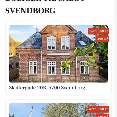
SVENDBORG
4.295.000 kr
2
200 m
Skattergade 20B, 5700 Svendborg
3.995.000 kr
2
226 m