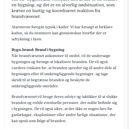
en bygning, og det er en alvorlig nødsituation, som
kræver en hurtig og koordineret reaktion fra
brandvæsenet.
Alarmerne foregår typisk i koder. Vi har forsøgt at forklare
koden, så du nemmere kan gennemskue hvorfor der er
udrykning i byen:
Bygn.brand: Brand i bygning
Når brandvæsenet ankommer til stedet, vil de undersøge
bygningen og forsøge at lokalisere branden. De vil også
vurdere risikoen for, at branden spreder sig til andre dele af
bygningen eller til omkringliggende bygninger, og tage
skridt til at begrænse branden og beskytte de
omkringliggende områder.
Brandvæsenet vil bruge deres udstyr og taktikker til at slukke
branden og redde eventuelle personer, der måtte befinde sig
i bygningen. De vil også sikre, at der ikke er nogen fare for
gaslækager, eksplosioner eller andre farlige situationer, der
kan opstå som følge af branden.