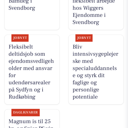
Bamdeg i
fleksibelt arbejde
Svendborg
hos Wiggers
Ejendomme i
Svendborg
JOBNYT
JOBNYT
Fleksibelt
Bliv
deltidsjob som
intensivsygeplejer
ejendomsvedligeh
ske med
older med ansvar
specialuddannels
for
e og styrk dit
udendørsarealer
faglige og
på Sydfyn og i
personlige
Rudkøbing
potentiale
DAGLIGVARER
Magnum is til 25