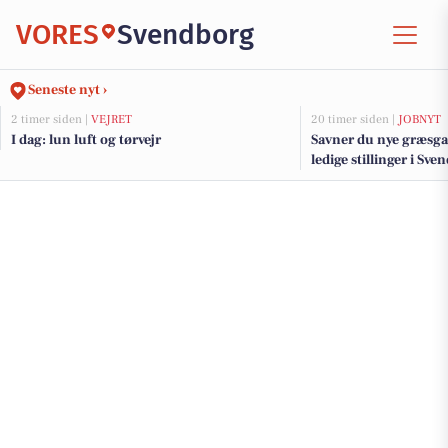
VORES
Svendborg
Seneste nyt ›
2 timer siden |
VEJRET
20 timer siden |
JOBNYT
I dag: lun luft og tørvejr
Savner du nye græsga
ledige stillinger i S