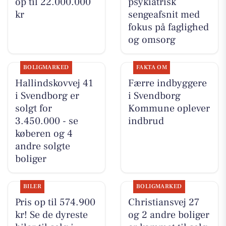
op til 22.000.000
psykiatrisk
kr
sengeafsnit med
fokus på faglighed
og omsorg
BOLIGMARKED
FAKTA OM
Hallindskovvej 41
Færre indbyggere
i Svendborg er
i Svendborg
solgt for
Kommune oplever
3.450.000 - se
indbrud
køberen og 4
andre solgte
boliger
BILER
BOLIGMARKED
Pris op til 574.900
Christiansvej 27
kr! Se de dyreste
og 2 andre boliger