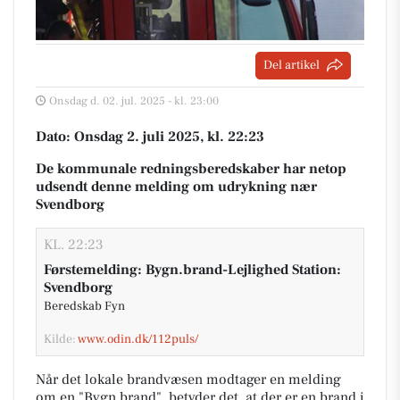
Del artikel
Onsdag d. 02. jul. 2025 - kl. 23:00
Dato: Onsdag 2. juli 2025, kl. 22:23
De kommunale redningsberedskaber har netop
udsendt denne melding om udrykning nær
Svendborg
KL. 22:23
Førstemelding: Bygn.brand-Lejlighed Station:
Svendborg
Beredskab Fyn
Kilde:
www.odin.dk/112puls/
Når det lokale brandvæsen modtager en melding
om en "Bygn.brand", betyder det, at der er en brand i