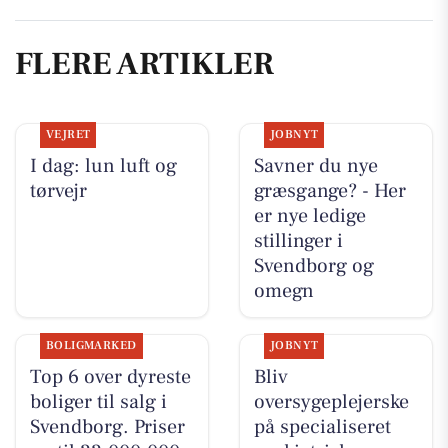
FLERE ARTIKLER
VEJRET
JOBNYT
I dag: lun luft og
Savner du nye
tørvejr
græsgange? - Her
er nye ledige
stillinger i
Svendborg og
omegn
BOLIGMARKED
JOBNYT
Top 6 over dyreste
Bliv
boliger til salg i
oversygeplejerske
Svendborg. Priser
på specialiseret