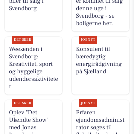
biler til salg i
er kommet til salg
Svendborg
denne uge i
Svendborg - se
boligerne her.
DET SKER
JOBNYT
Weekenden i
Konsulent til
Svendborg:
bæredygtig
Kreativitet, sport
energirådgivning
og hyggelige
på Sjælland
udendørsaktivitete
r
DET SKER
JOBNYT
Oplev "Det
Erfaren
Ukendte Show"
ejendomsadminist
med Jonas
rator søges til