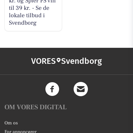
kr. og Spier PS vin
til 39 kr. - Se de
lokale tilbud i
Svendborg
VORES
Svendborg
OM VORES DIGITAL
Om os
For annoncører