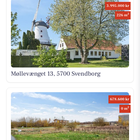
3.995.000 kr
2
226 m
Møllevænget 13, 5700 Svendborg
678.600 kr
2
0 m